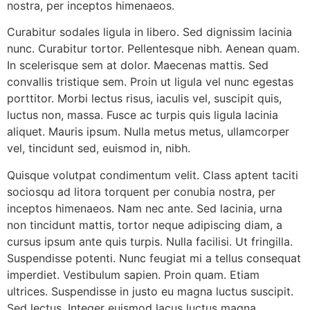
nostra, per inceptos himenaeos.
Curabitur sodales ligula in libero. Sed dignissim lacinia
nunc. Curabitur tortor. Pellentesque nibh. Aenean quam.
In scelerisque sem at dolor. Maecenas mattis. Sed
convallis tristique sem. Proin ut ligula vel nunc egestas
porttitor. Morbi lectus risus, iaculis vel, suscipit quis,
luctus non, massa. Fusce ac turpis quis ligula lacinia
aliquet. Mauris ipsum. Nulla metus metus, ullamcorper
vel, tincidunt sed, euismod in, nibh.
Quisque volutpat condimentum velit. Class aptent taciti
sociosqu ad litora torquent per conubia nostra, per
inceptos himenaeos. Nam nec ante. Sed lacinia, urna
non tincidunt mattis, tortor neque adipiscing diam, a
cursus ipsum ante quis turpis. Nulla facilisi. Ut fringilla.
Suspendisse potenti. Nunc feugiat mi a tellus consequat
imperdiet. Vestibulum sapien. Proin quam. Etiam
ultrices. Suspendisse in justo eu magna luctus suscipit.
Sed lectus. Integer euismod lacus luctus magna.